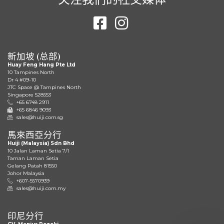
新加坡 (总部)
Huay Feng Hang Pte Ltd
10 Tampines North
Dr 4 #09-10
JTC Space @ Tampines North
Singapore 528553
+65 6748 2911
+65 6846 9093
sales@huiji.com.sg
馬來西亞分行
Huiji (Malaysia) Sdn Bhd
10 Jalan Laman Setia 7/1
Taman Laman Setia
Gelang Patah 81550
Johor Malaysia
+607-5570939
sales@huiji.com.my
印尼分行