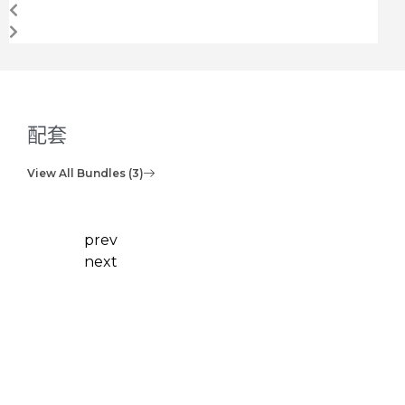
配套
View All Bundles (3)
prev
next