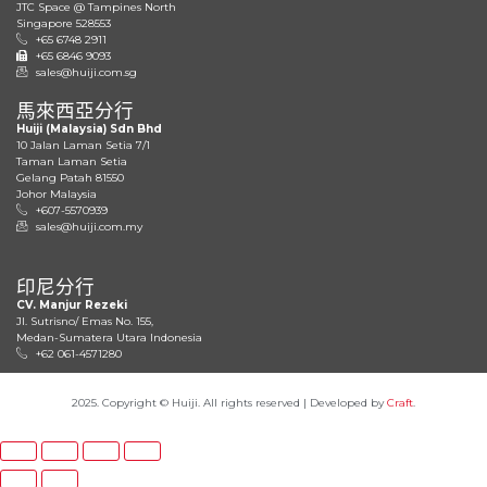
JTC Space @ Tampines North
Singapore 528553
+65 6748 2911
+65 6846 9093
sales@huiji.com.sg
馬來西亞分行
Huiji (Malaysia) Sdn Bhd
10 Jalan Laman Setia 7/1
Taman Laman Setia
Gelang Patah 81550
Johor Malaysia
+607-5570939
sales@huiji.com.my
印尼分行
CV. Manjur Rezeki
JI. Sutrisno/ Emas No. 155,
Medan-Sumatera Utara Indonesia
+62 061-4571280
2025. Copyright © Huiji. All rights reserved | Developed by
Craft
.