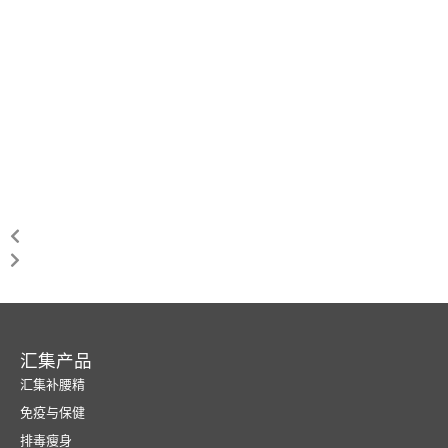
汇集产品
汇集补腰精
免疫与保健
排毒瘦身