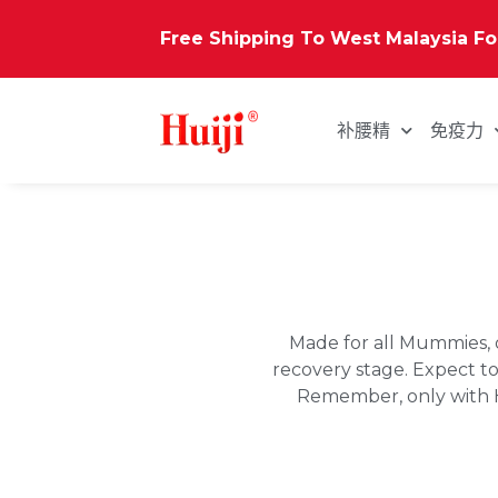
Free Shipping To West Malaysia F
补腰精
免疫力
Made for all Mummies, 
recovery stage. Expect t
Remember, only with Hui