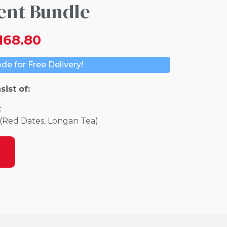
ent Bundle
68.80
e for Free Delivery!
ist of:
c
y (Red Dates, Longan Tea)