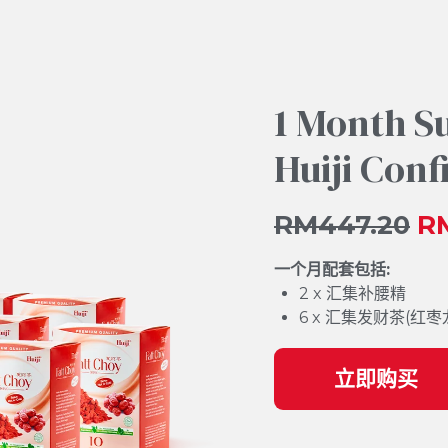
1 Month S
Huiji Con
RM447.20
RM
一个月配套包括:
2 x 汇集补腰精
6 x 汇集发财茶(红枣
立即购买