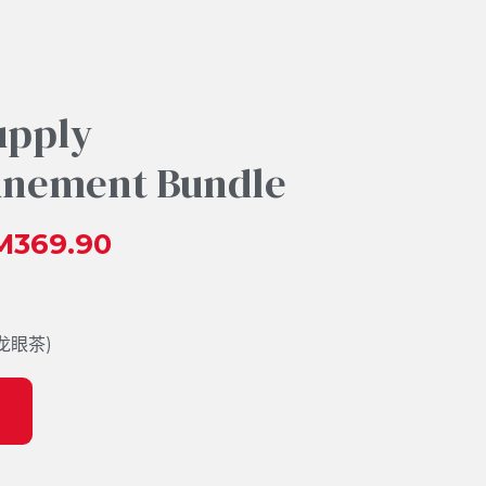
upply
finement Bundle
369.90
龙眼茶)