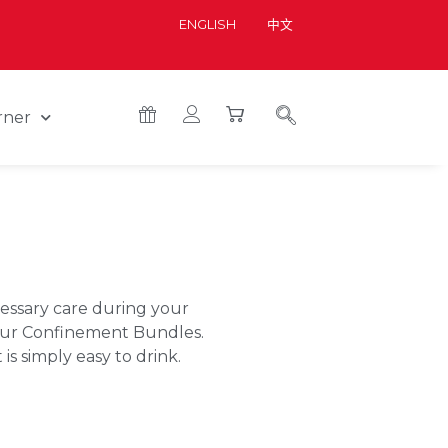
ENGLISH
中文
rner
essary care during your
 our Confinement Bundles.
is simply easy to drink.