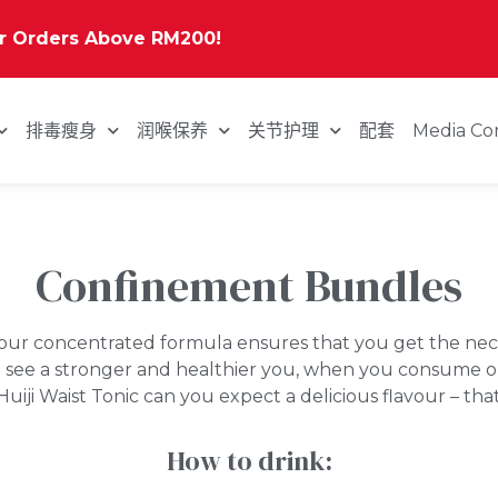
or Orders Above RM200!
排毒瘦身
润喉保养
关节护理
配套
Media Co
Confinement Bundles
our concentrated formula ensures that you get the nec
o see a stronger and healthier you, when you consume
ji Waist Tonic can you expect a delicious flavour – that 
How to drink: