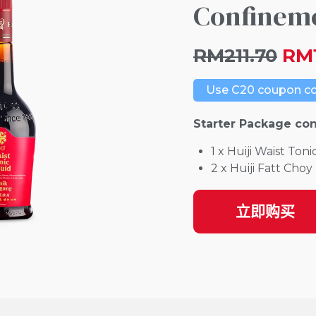
Confinem
RM211.70
RM1
Use C20 coupon cod
Starter Package cons
1 x Huiji Waist Toni
2 x Huiji Fatt Cho
立即购买